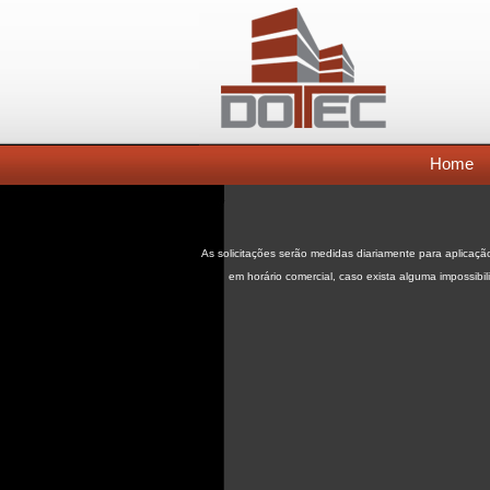
Home
As solicitações serão medidas diariamente para aplicaçã
em horário comercial, caso exista alguma impossibili